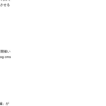
させる
を開催い
 cms
ジ編」が