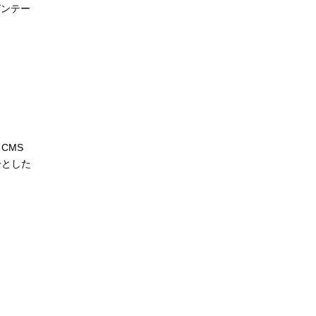
ゼンテー
CMS
を前身とした