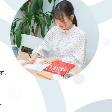
す。
。
。