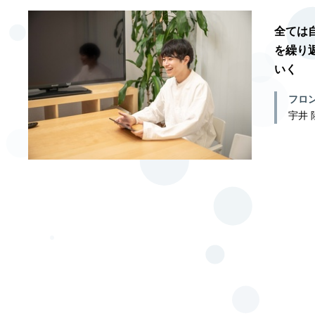
全ては
を繰り
いく
フロ
宇井 