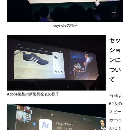
Keynoteの様子
セッ
ショ
ンに
つい
て
Adobe製品の新製品発表の様子
当日は
62人の
スピー
カーの
方によ